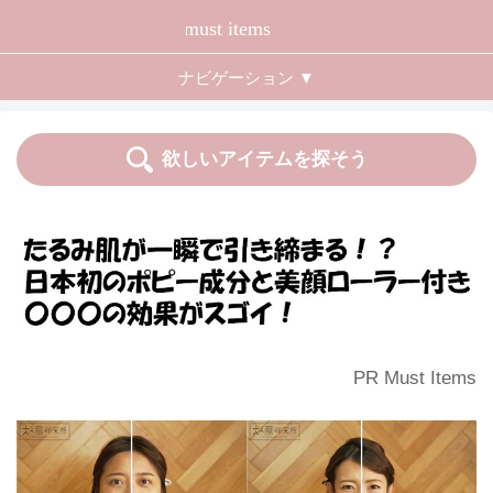
ナビゲーション ▼
トップ
特集記事
欲しいアイテムを探そう
運営者情報
商品カテゴリー
おすすめ度
価格
PR Must Items
送料
キャンペーン
こだわり