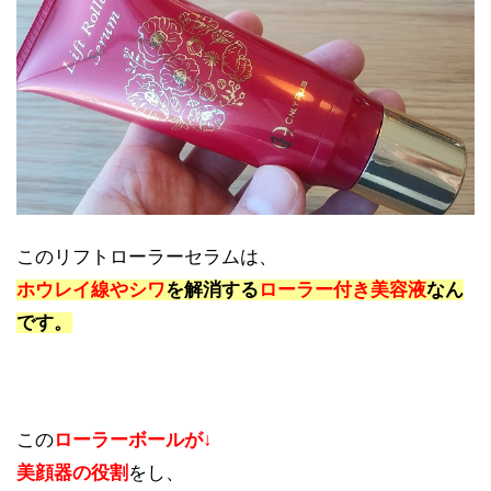
このリフトローラーセラムは、
ホウレイ線やシワ
を解消する
ローラー付き美容液
なん
です。
この
ローラーボールが↓
美顔器の役割
をし、